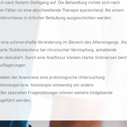
ich nach festem Stuhlgang auf. Die Behandlung richtet sich nach
en Fällen ist eine abschwellende Therapie ausreichend. Bei einem
nthrombose in örtlicher Betäubung ausgeschnitten werden.
m eine schmerzhafte Veränderung im Bereich des Aftereingangs. Als
arte Stuhlkonsistenz bei chronischer Verstopfung, anhaltende
en diskutiert. Durch eine Analfissur können starke Schmerzen bei
auflagerungen.
neben der Anamnese eine proktologische Untersuchung
 Rektoskopie bzw. Koloskopie notwendig um andere
Bei speziellen Fragestellungen können weitere bildgebende
hgeführt werden.