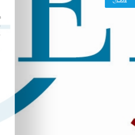
n
n
,