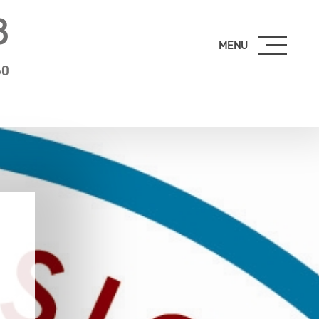
8
MENU
60