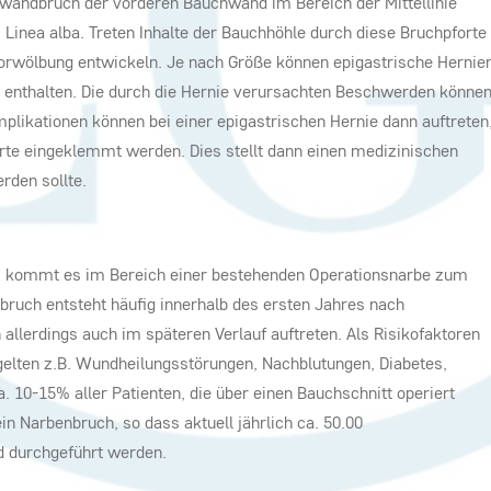
chwandbruch der vorderen Bauchwand im Bereich der Mittellinie
 Linea alba. Treten Inhalte der Bauchhöhle durch diese Bruchpforte
Vorwölbung entwickeln. Je nach Größe können epigastrische Hernie
 enthalten. Die durch die Hernie verursachten Beschwerden könne
mplikationen können bei einer epigastrischen Hernie dann auftreten
forte eingeklemmt werden. Dies stellt dann einen medizinischen
rden sollte.
s kommt es im Bereich einer bestehenden Operationsnarbe zum
bruch entsteht häufig innerhalb des ersten Jahres nach
llerdings auch im späteren Verlauf auftreten. Als Risikofaktoren
gelten z.B. Wundheilungsstörungen, Nachblutungen, Diabetes,
. 10-15% aller Patienten, die über einen Bauchschnitt operiert
in Narbenbruch, so dass aktuell jährlich ca. 50.00
d durchgeführt werden.