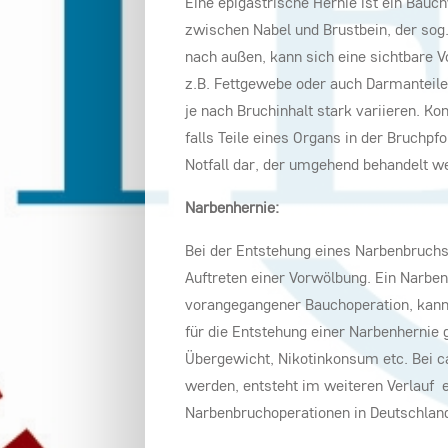
Eine epigastrische Hernie ist ein Bau
zwischen Nabel und Brustbein, der sog.
nach außen, kann sich eine sichtbare 
z.B. Fettgewebe oder auch Darmanteile
je nach Bruchinhalt stark variieren. Ko
falls Teile eines Organs in der Bruchp
Notfall dar, der umgehend behandelt we
Narbenhernie:
Bei der Entstehung eines Narbenbruch
Auftreten einer Vorwölbung. Ein Narben
vorangegangener Bauchoperation, kann a
für die Entstehung einer Narbenhernie 
Übergewicht, Nikotinkonsum etc. Bei ca
werden, entsteht im weiteren Verlauf e
Narbenbruchoperationen in Deutschlan